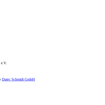
 e.V.
ie
Datec Schmidt GmbH